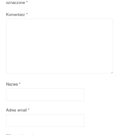
oznaczone
*
a
Komentarz
*
v
i
g
a
t
i
o
Nazwa
*
n
Adres email
*