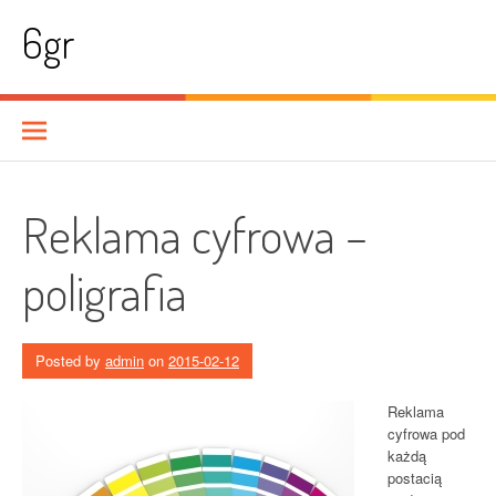
Skip
6gr
to
content
Reklama cyfrowa –
poligrafia
Posted by
admin
on
2015-02-12
Reklama
cyfrowa pod
każdą
postacią