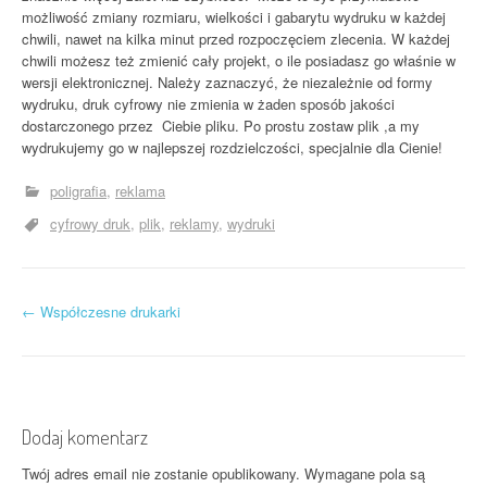
możliwość zmiany rozmiaru, wielkości i gabarytu wydruku w każdej
chwili, nawet na kilka minut przed rozpoczęciem zlecenia. W każdej
chwili możesz też zmienić cały projekt, o ile posiadasz go właśnie w
wersji elektronicznej. Należy zaznaczyć, że niezależnie od formy
wydruku, druk cyfrowy nie zmienia w żaden sposób jakości
dostarczonego przez Ciebie pliku. Po prostu zostaw plik ,a my
wydrukujemy go w najlepszej rozdzielczości, specjalnie dla Cienie!
poligrafia
reklama
cyfrowy druk
plik
reklamy
wydruki
P
←
Współczesne drukarki
o
s
t
Dodaj komentarz
n
Twój adres email nie zostanie opublikowany.
Wymagane pola są