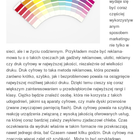
wydaje się
być coraz
częściej
wykorzystyw
anym
sposobem
marketingu
nie tylko w
sieci, ale i w życiu codziennym. Przykładem może być reklama-
mowa tu o o takich rzeczach jak gadżety reklamowe, ulotki, reklamy
czy druk cyfrowy w najwyższej jakości, niezależnie od wielkości
druku. Druk cyfrowy to taka metoda reklamowa, która pozwala
zarówno krótko, szybko, jak i bezproblemowo powala na osiągnięcie
najwyższej możliwej jakości druku. Dzięki temu cieszy się coraz
większym zainteresowaniem u przedsiębiorców najwyższej rangi i
klasy. Ciężko będzie znaleźć osobę, która nie korzysta z takich
udogodnień, jakimi są aparaty cyfrowe, czy małe dyski przenośne
(zwane zwyczajowo pamięcią flash). Druk cyfrowy powala na szybką
reakcję urządzenia związaną z wysoką jakością oferowanych usług,
na której coraz bardziej zależy zwykłemu zjadaczowi chleba. Czas
oczekiwania da wydruki właśnie w takim formacie nie przekraczają
nawet jednego dnia, ba! Czasem nawet kilku godzin. Druk cyfrowy ma
znacznie więcej zalet niż szybkość. Może to być przykładowo