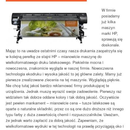
W firmie
posiadamy
już kilka
maszyn
marki HP,
sprawują się
doskonale.
Mając to na uwadze ostatnimi czasy nasza drukarnia zaopatrzyła się
w kolejną perełkę ze stajni HP – mianowicie maszynę do
wielkoformatowego druku lateksowego. Piekielnie mocna i
nowoczesna, znakomicie wygląda w naszej firmie. Nowoczesna
technologia ekodruku i wysoka jakość to jej główne zalety. Mamy już
pierwsze zrealizowane zlecenia na tej maszynie. Wyglądają pięknie.
Nie chcę tutaj jakoś bardzo reklamować firmy produkującej te
urządzenia. Jednak muszę wyrazić swoje zadowolenie. Pierwszy raz
widziałem tak dobrze oddane kolory i tak dobrą jakość. Oczywiście
jest pewien mankament – mianowicie cena – tusze lateksowe są
oparte o naturalne składniki, przez co są one dużo droższe niż innego
typu farby z duża zawartością chemii i rozpuszczalników. Uważam,
że jednak warto zapłacić za dobrą jakość. Zapewniam, że
wielkoformatowe wydruki w tej technologii na prawdę przyciągają oko i