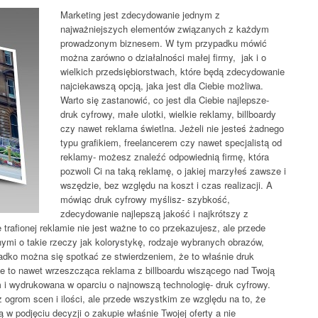
Marketing jest zdecydowanie jednym z
najważniejszych elementów związanych z każdym
prowadzonym biznesem. W tym przypadku mówić
można zarówno o działalności małej firmy, jak i o
wielkich przedsiębiorstwach, które będą zdecydowanie
najciekawszą opcją, jaka jest dla Ciebie możliwa.
Warto się zastanowić, co jest dla Ciebie najlepsze-
druk cyfrowy, małe ulotki, wielkie reklamy, billboardy
czy nawet reklama świetlna. Jeżeli nie jesteś żadnego
typu grafikiem, freelancerem czy nawet specjalistą od
reklamy- możesz znaleźć odpowiednią firmę, która
pozwoli Ci na taką reklamę, o jakiej marzyłeś zawsze i
wszędzie, bez względu na koszt i czas realizacji. A
mówiąc druk cyfrowy myślisz- szybkość,
zdecydowanie najlepszą jakość i najkrótszy z
trafionej reklamie nie jest ważne to co przekazujesz, ale przede
nymi o takie rzeczy jak kolorystykę, rodzaje wybranych obrazów,
zadko można się spotkać ze stwierdzeniem, że to właśnie druk
zie to nawet wrzeszcząca reklama z billboardu wiszącego nad Twoją
m i wydrukowana w oparciu o najnowszą technologię- druk cyfrowy.
 ogrom scen i ilości, ale przede wszystkim ze względu na to, że
ą w podjęciu decyzji o zakupie właśnie Twojej oferty a nie