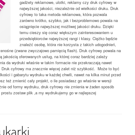
gadżety reklamowe, ulotki, reklamy czy druk cyfrowy w
najwyższej jakości, niezależnie od wielkości druku. Druk
cyfrowy to taka metoda reklamowa, która pozwala
zarówno krótko, szybko, jak i bezproblemowo powala na
osiągnięcie najwyższej możliwej jakości druku. Dzięki
temu cieszy się coraz większym zainteresowaniem u
przedsiębiorców najwyższej rangi i klasy. Ciężko będzie
znaleźć osobę, która nie korzysta z takich udogodnień,
rzenośne (zwane zwyczajowo pamięcią flash). Druk cyfrowy powala na
 jakością oferowanych usług, na której coraz bardziej zależy
ia da wydruki właśnie w takim formacie nie przekraczają nawet
. Druk cyfrowy ma znacznie więcej zalet niż szybkość. Może to być
ości i gabarytu wydruku w każdej chwili, nawet na kilka minut przed
z też zmienić cały projekt, o ile posiadasz go właśnie w wersji
eżnie od formy wydruku, druk cyfrowy nie zmienia w żaden sposób
 prostu zostaw plik ,a my wydrukujemy go w najlepszej
ukarki