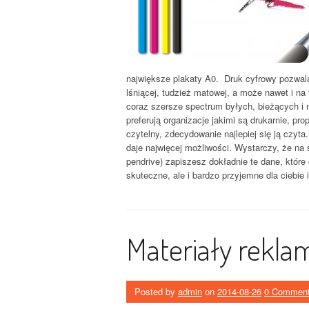
największe plakaty A0. Druk cyfrowy pozwal
lśniącej, tudzież matowej, a może nawet i na f
coraz szersze spectrum byłych, bieżących i n
preferują organizacje jakimi są drukarnie, p
czytelny, zdecydowanie najlepiej się ją czyta
daje najwięcej możliwości. Wystarczy, że na
pendrive) zapiszesz dokładnie te dane, które 
skuteczne, ale i bardzo przyjemne dla ciebie i
Materiały rekl
Posted by
admin
on
2014-08-26
0 Commen