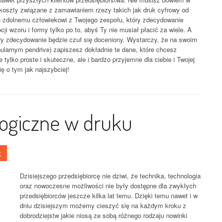
oszty związane z zamawianiem rzezy takich jak druk cyfrowy od
tu zdolnemu człowiekowi z Twojego zespołu, który zdecydowanie
cji wzoru i formy tylko po to, abyś Ty nie musiał płacić za wiele. A
ry zdecydowanie będzie czuł się doceniony. Wystarczy, że na swoim
ularnym pendrive) zapiszesz dokładnie te dane, które chcesz
 tylko proste i skuteczne, ale i bardzo przyjemne dla ciebie i Twojej
ię o tym jak najszybciej!
logiczne w druku
t
Dzisiejszego przedsiębiorcę nie dziwi, że technika, technologia
oraz nowoczesne możliwości nie były dostępne dla zwykłych
przedsiębiorców jeszcze kilka lat temu. Dzięki temu nawet i w
dniu dzisiejszym możemy cieszyć się na każdym kroku z
dobrodziejstw jakie niosą ze sobą różnego rodzaju nowinki