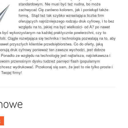
standardowym. Nie musi być też nudna, bo może
zachwycać Cię zarówno kolorem, jak i poniekąd także
formą. Stąd też tak szybko wzrastająca liczba firm
oferujących najróżniejszego rodzaju druk cyfrowy, i to bez
względu na to, jakiej ma być wielkości- od A7 po nawet
a być wykorzystanym na każdej praktycznie powierzchni, czy to
olii. Ciągle rozwijająca się technika i technologia pozwalają na to, aby
awet przyszłych klientów przedsiębiorstwa. Co do oferty, jaką
roponują druk cyfrowy ponieważ ten zawsze wychodzi, jest dobrze
. Ponadto ze względu na technologię jest najtańsza, najciekawsza i
 swoim przenośnym dysku tudzież pamięci flash (popularnym
chcesz wydrukować. Przekonaj się sam, że jest to nie tylko proste i
 Twojej firmy!
amowe
t