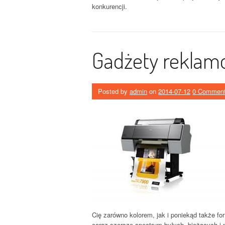
konkurencji.
Gadżety reklamo
Posted by
admin
on
2014-07-12
0 Commen
Cię zarówno kolorem, jak i poniekąd także for
coraz szersze spectrum byłych, bieżących i 