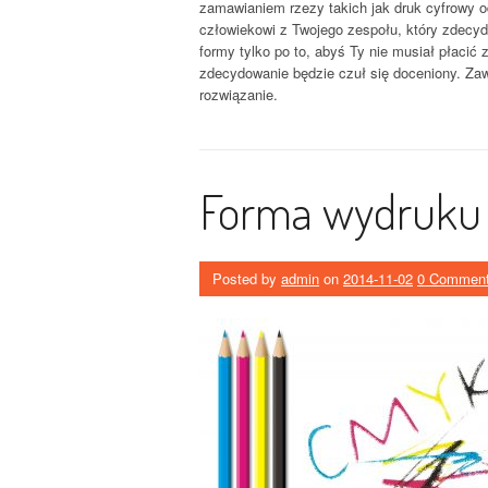
zamawianiem rzezy takich jak druk cyfrowy o
człowiekowi z Twojego zespołu, który zdecydo
formy tylko po to, abyś Ty nie musiał płacić
zdecydowanie będzie czuł się doceniony. Za
rozwiązanie.
Forma wydruku
Posted by
admin
on
2014-11-02
0 Commen