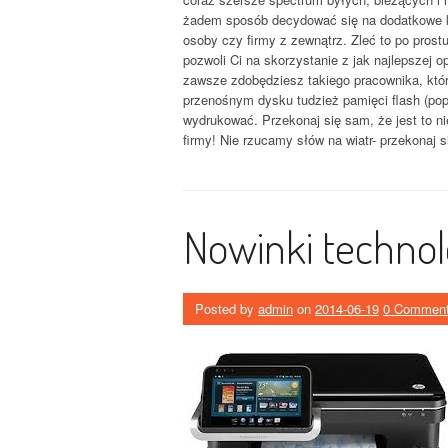
żadem sposób decydować się na dodatkowe k
osoby czy firmy z zewnątrz. Zleć to po pros
pozwoli Ci na skorzystanie z jak najlepszej op
zawsze zdobędziesz takiego pracownika, któ
przenośnym dysku tudzież pamięci flash (pop
wydrukować. Przekonaj się sam, że jest to nie
firmy! Nie rzucamy słów na wiatr- przekonaj s
Nowinki techno
Posted by
admin
on
2014-06-19
0 Commen