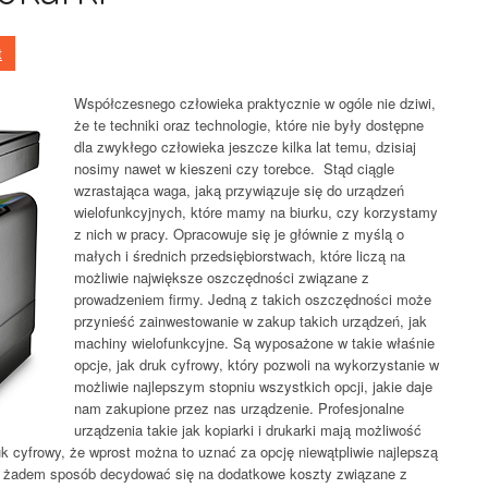
t
Współczesnego człowieka praktycznie w ogóle nie dziwi,
że te techniki oraz technologie, które nie były dostępne
dla zwykłego człowieka jeszcze kilka lat temu, dzisiaj
nosimy nawet w kieszeni czy torebce. Stąd ciągle
wzrastająca waga, jaką przywiązuje się do urządzeń
wielofunkcyjnych, które mamy na biurku, czy korzystamy
z nich w pracy. Opracowuje się je głównie z myślą o
małych i średnich przedsiębiorstwach, które liczą na
możliwie największe oszczędności związane z
prowadzeniem firmy. Jedną z takich oszczędności może
przynieść zainwestowanie w zakup takich urządzeń, jak
machiny wielofunkcyjne. Są wyposażone w takie właśnie
opcje, jak druk cyfrowy, który pozwoli na wykorzystanie w
możliwie najlepszym stopniu wszystkich opcji, jakie daje
nam zakupione przez nas urządzenie. Profesjonalne
urządzenia takie jak kopiarki i drukarki mają możliwość
ruk cyfrowy, że wprost można to uznać za opcję niewątpliwie najlepszą
 w żadem sposób decydować się na dodatkowe koszty związane z