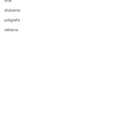
druk
drukarnia
poligrafia
reklama