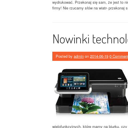
wydrukować. Przekonaj się sam, że jest to nie
firmy! Nie rzucamy słów na wiatr- przekonaj s
Nowinki techno
Posted by
admin
on
2014-06-19
0 Commen
wielofunkcyjnych, które mamy na biurku, czy