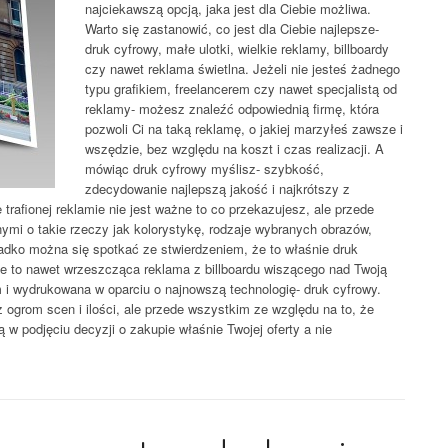
najciekawszą opcją, jaka jest dla Ciebie możliwa.
Warto się zastanowić, co jest dla Ciebie najlepsze-
druk cyfrowy, małe ulotki, wielkie reklamy, billboardy
czy nawet reklama świetlna. Jeżeli nie jesteś żadnego
typu grafikiem, freelancerem czy nawet specjalistą od
reklamy- możesz znaleźć odpowiednią firmę, która
pozwoli Ci na taką reklamę, o jakiej marzyłeś zawsze i
wszędzie, bez względu na koszt i czas realizacji. A
mówiąc druk cyfrowy myślisz- szybkość,
zdecydowanie najlepszą jakość i najkrótszy z
trafionej reklamie nie jest ważne to co przekazujesz, ale przede
nymi o takie rzeczy jak kolorystykę, rodzaje wybranych obrazów,
zadko można się spotkać ze stwierdzeniem, że to właśnie druk
zie to nawet wrzeszcząca reklama z billboardu wiszącego nad Twoją
m i wydrukowana w oparciu o najnowszą technologię- druk cyfrowy.
 ogrom scen i ilości, ale przede wszystkim ze względu na to, że
ą w podjęciu decyzji o zakupie właśnie Twojej oferty a nie