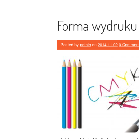
Forma wydruku
Posted by
admin
on
2014-11-02
0 Commen