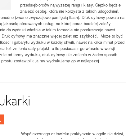
przedsiębiorców najwyższej rangi i klasy. Ciężko będzie
znaleźć osobę, która nie korzysta z takich udogodnień,
rzenośne (zwane zwyczajowo pamięcią flash). Druk cyfrowy powala na
 jakością oferowanych usług, na której coraz bardziej zależy
ia da wydruki właśnie w takim formacie nie przekraczają nawet
. Druk cyfrowy ma znacznie więcej zalet niż szybkość. Może to być
ości i gabarytu wydruku w każdej chwili, nawet na kilka minut przed
z też zmienić cały projekt, o ile posiadasz go właśnie w wersji
eżnie od formy wydruku, druk cyfrowy nie zmienia w żaden sposób
 prostu zostaw plik ,a my wydrukujemy go w najlepszej
ukarki
t
Współczesnego człowieka praktycznie w ogóle nie dziwi,