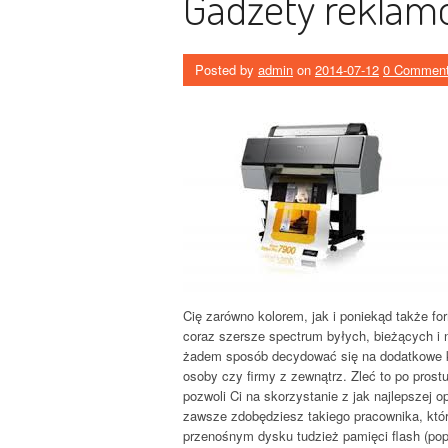
Gadżety reklamo
Posted by
admin
on
2014-07-12
0 Commen
Cię zarówno kolorem, jak i poniekąd także for
coraz szersze spectrum byłych, bieżących i 
żadem sposób decydować się na dodatkowe k
osoby czy firmy z zewnątrz. Zleć to po pros
pozwoli Ci na skorzystanie z jak najlepszej op
zawsze zdobędziesz takiego pracownika, któ
przenośnym dysku tudzież pamięci flash (pop