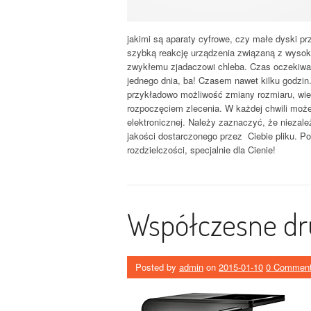
jakimi są aparaty cyfrowe, czy małe dyski p
szybką reakcję urządzenia związaną z wysoką
zwykłemu zjadaczowi chleba. Czas oczekiwan
jednego dnia, ba! Czasem nawet kilku godzin
przykładowo możliwość zmiany rozmiaru, wielk
rozpoczęciem zlecenia. W każdej chwili możes
elektronicznej. Należy zaznaczyć, że niezal
jakości dostarczonego przez Ciebie pliku. Po
rozdzielczości, specjalnie dla Cienie!
Współczesne dr
Posted by
admin
on
2015-01-10
0 Commen