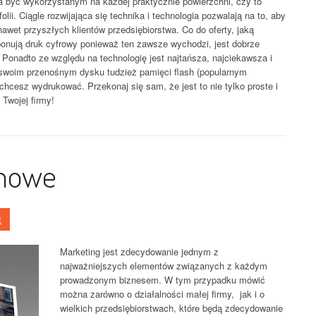
a być wykorzystanym na każdej praktycznie powierzchni, czy to
olii. Ciągle rozwijająca się technika i technologia pozwalają na to, aby
awet przyszłych klientów przedsiębiorstwa. Co do oferty, jaką
roponują druk cyfrowy ponieważ ten zawsze wychodzi, jest dobrze
. Ponadto ze względu na technologię jest najtańsza, najciekawsza i
 swoim przenośnym dysku tudzież pamięci flash (popularnym
chcesz wydrukować. Przekonaj się sam, że jest to nie tylko proste i
 Twojej firmy!
amowe
t
Marketing jest zdecydowanie jednym z
najważniejszych elementów związanych z każdym
prowadzonym biznesem. W tym przypadku mówić
można zarówno o działalności małej firmy, jak i o
wielkich przedsiębiorstwach, które będą zdecydowanie