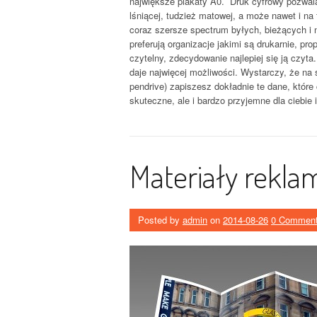
największe plakaty A0. Druk cyfrowy pozwal
lśniącej, tudzież matowej, a może nawet i na f
coraz szersze spectrum byłych, bieżących i n
preferują organizacje jakimi są drukarnie, p
czytelny, zdecydowanie najlepiej się ją czyta
daje najwięcej możliwości. Wystarczy, że na
pendrive) zapiszesz dokładnie te dane, które 
skuteczne, ale i bardzo przyjemne dla ciebie i
Materiały rekl
Posted by
admin
on
2014-08-26
0 Commen