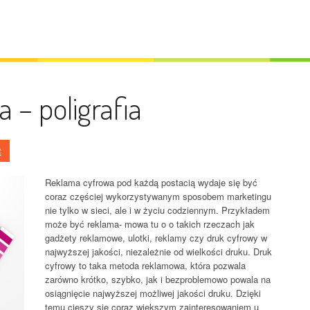
 – poligrafia
t
Reklama cyfrowa pod każdą postacią wydaje się być
coraz częściej wykorzystywanym sposobem marketingu
nie tylko w sieci, ale i w życiu codziennym. Przykładem
może być reklama- mowa tu o o takich rzeczach jak
gadżety reklamowe, ulotki, reklamy czy druk cyfrowy w
najwyższej jakości, niezależnie od wielkości druku. Druk
cyfrowy to taka metoda reklamowa, która pozwala
zarówno krótko, szybko, jak i bezproblemowo powala na
osiągnięcie najwyższej możliwej jakości druku. Dzięki
temu cieszy się coraz większym zainteresowaniem u