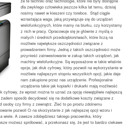
że te techniki oraz technologie, które nie były dostępne
dla zwykłego człowieka jeszcze kilka lat temu, dzisiaj
nosimy nawet w kieszeni czy torebce. Stąd ciągle
wzrastająca waga, jaką przywiązuje się do urządzeń
wielofunkcyjnych, które mamy na biurku, czy korzystamy
z nich w pracy. Opracowuje się je głównie z myślą o
małych i średnich przedsiębiorstwach, które liczą na
możliwie największe oszczędności związane z
prowadzeniem firmy. Jedną z takich oszczędności może
przynieść zainwestowanie w zakup takich urządzeń, jak
machiny wielofunkcyjne. Są wyposażone w takie właśnie
opcje, jak druk cyfrowy, który pozwoli na wykorzystanie w
możliwie najlepszym stopniu wszystkich opcji, jakie daje
nam zakupione przez nas urządzenie. Profesjonalne
urządzenia takie jak kopiarki i drukarki mają możliwość
ruk cyfrowy, że wprost można to uznać za opcję niewątpliwie najlepszą
 w żadem sposób decydować się na dodatkowe koszty związane z
d osoby czy firmy z zewnątrz. Zleć to po prostu zdolnemu
wanie pozwoli Ci na skorzystanie z jak najlepszej opcji wzoru i
 za wiele. A zawsze zdobędziesz takiego pracownika, który
wsze możesz spróbować, a przekonasz się, że jest to bardzo ciekawe