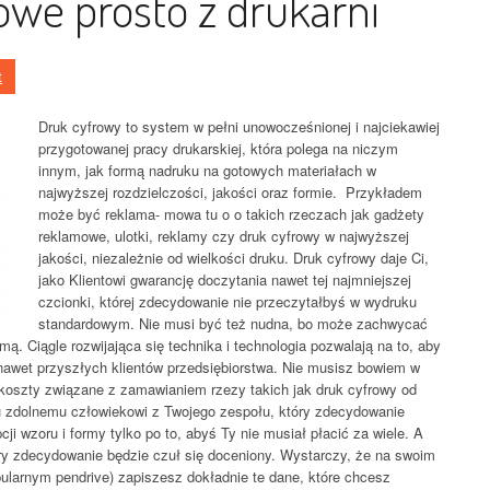
we prosto z drukarni
t
Druk cyfrowy to system w pełni unowocześnionej i najciekawiej
przygotowanej pracy drukarskiej, która polega na niczym
innym, jak formą nadruku na gotowych materiałach w
najwyższej rozdzielczości, jakości oraz formie. Przykładem
może być reklama- mowa tu o o takich rzeczach jak gadżety
reklamowe, ulotki, reklamy czy druk cyfrowy w najwyższej
jakości, niezależnie od wielkości druku. Druk cyfrowy daje Ci,
jako Klientowi gwarancję doczytania nawet tej najmniejszej
czcionki, której zdecydowanie nie przeczytałbyś w wydruku
standardowym. Nie musi być też nudna, bo może zachwycać
mą. Ciągle rozwijająca się technika i technologia pozwalają na to, aby
nawet przyszłych klientów przedsiębiorstwa. Nie musisz bowiem w
oszty związane z zamawianiem rzezy takich jak druk cyfrowy od
tu zdolnemu człowiekowi z Twojego zespołu, który zdecydowanie
cji wzoru i formy tylko po to, abyś Ty nie musiał płacić za wiele. A
ry zdecydowanie będzie czuł się doceniony. Wystarczy, że na swoim
ularnym pendrive) zapiszesz dokładnie te dane, które chcesz