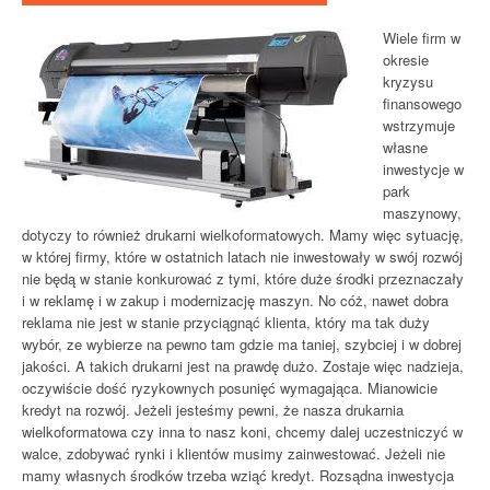
Wiele firm w
okresie
kryzysu
finansowego
wstrzymuje
własne
inwestycje w
park
maszynowy,
dotyczy to również drukarni wielkoformatowych. Mamy więc sytuację,
w której firmy, które w ostatnich latach nie inwestowały w swój rozwój
nie będą w stanie konkurować z tymi, które duże środki przeznaczały
i w reklamę i w zakup i modernizację maszyn. No cóż, nawet dobra
reklama nie jest w stanie przyciągnąć klienta, który ma tak duży
wybór, ze wybierze na pewno tam gdzie ma taniej, szybciej i w dobrej
jakości. A takich drukarni jest na prawdę dużo. Zostaje więc nadzieja,
oczywiście dość ryzykownych posunięć wymagająca. Mianowicie
kredyt na rozwój. Jeżeli jesteśmy pewni, że nasza drukarnia
wielkoformatowa czy inna to nasz koni, chcemy dalej uczestniczyć w
walce, zdobywać rynki i klientów musimy zainwestować. Jeżeli nie
mamy własnych środków trzeba wziąć kredyt. Rozsądna inwestycja