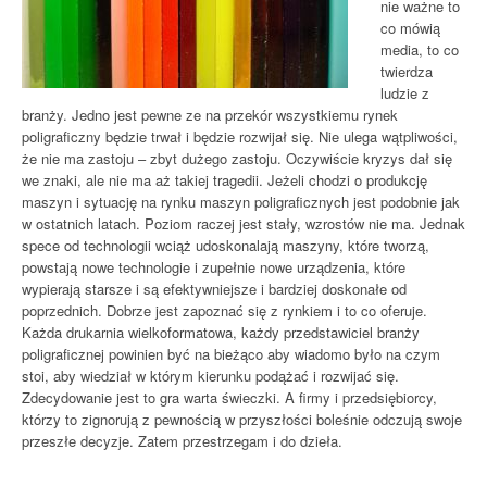
nie ważne to
co mówią
media, to co
twierdza
ludzie z
branży. Jedno jest pewne ze na przekór wszystkiemu rynek
poligraficzny będzie trwał i będzie rozwijał się. Nie ulega wątpliwości,
że nie ma zastoju – zbyt dużego zastoju. Oczywiście kryzys dał się
we znaki, ale nie ma aż takiej tragedii. Jeżeli chodzi o produkcję
maszyn i sytuację na rynku maszyn poligraficznych jest podobnie jak
w ostatnich latach. Poziom raczej jest stały, wzrostów nie ma. Jednak
spece od technologii wciąż udoskonalają maszyny, które tworzą,
powstają nowe technologie i zupełnie nowe urządzenia, które
wypierają starsze i są efektywniejsze i bardziej doskonałe od
poprzednich. Dobrze jest zapoznać się z rynkiem i to co oferuje.
Każda drukarnia wielkoformatowa, każdy przedstawiciel branży
poligraficznej powinien być na bieżąco aby wiadomo było na czym
stoi, aby wiedział w którym kierunku podążać i rozwijać się.
Zdecydowanie jest to gra warta świeczki. A firmy i przedsiębiorcy,
którzy to zignorują z pewnością w przyszłości boleśnie odczują swoje
przeszłe decyzje. Zatem przestrzegam i do dzieła.