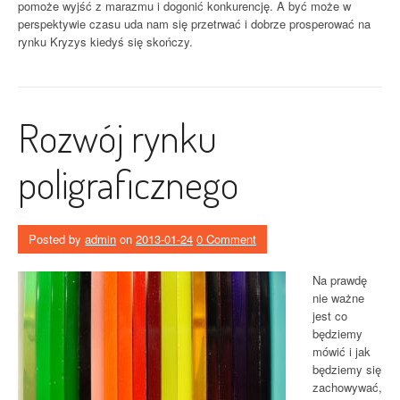
pomoże wyjść z marazmu i dogonić konkurencję. A być może w
perspektywie czasu uda nam się przetrwać i dobrze prosperować na
rynku Kryzys kiedyś się skończy.
Rozwój rynku
poligraficznego
Posted by
admin
on
2013-01-24
0 Comment
Na prawdę
nie ważne
jest co
będziemy
mówić i jak
będziemy się
zachowywać,