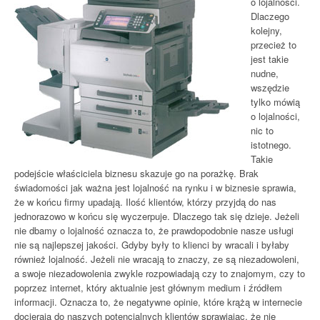
o lojalności.
Dlaczego
kolejny,
przecież to
jest takie
nudne,
wszędzie
tylko mówią
o lojalności,
nic to
istotnego.
Takie
podejście właściciela biznesu skazuje go na porażkę. Brak
świadomości jak ważna jest lojalność na rynku i w biznesie sprawia,
że w końcu firmy upadają. Ilość klientów, którzy przyjdą do nas
jednorazowo w końcu się wyczerpuje. Dlaczego tak się dzieje. Jeżeli
nie dbamy o lojalność oznacza to, że prawdopodobnie nasze usługi
nie są najlepszej jakości. Gdyby były to klienci by wracali i byłaby
również lojalność. Jeżeli nie wracają to znaczy, ze są niezadowoleni,
a swoje niezadowolenia zwykle rozpowiadają czy to znajomym, czy to
poprzez internet, który aktualnie jest głównym medium i źródłem
informacji. Oznacza to, że negatywne opinie, które krążą w internecie
docierają do naszych potencjalnych klientów sprawiając, że nie