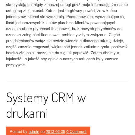
skorzystają oni nigdy z naszej usługi gdyż maja informację, że nasze
usługi są złej jakości. Zatem jest to główny powód, że w końcu
jednorazowi klienci się wyczerpią. Podsumowując, wyczerpująca się
ilość jednorazowych klientów plus brak klientów powracających
oznacza utratę płynności finansowej, brak nowych przychodów co
oznacza zaległości finansowe i problemy z tym związane. Część
przedsiębiorców wciąż nie będzie wiedziała dlaczego tak się dzieje,
część zacznie reagować, większość jednak zniknie z rynku ponieważ
bardzo złej opinii raczej nie da się już poprawić. Zatem dbajmy o
lojalność i o jakość aby opinie o naszych usługach były zawsze
pozytywne.
Systemy CRM w
drukarni
Posted by
admin
on
2013-02-05
0 Comment